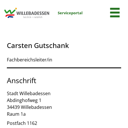
Zum Header
Zum Hauptinhalt
Zum Footer
Zum Hauptinhalt springen
Serviceportal
Carsten Gutschank
Fachbereichsleiter/in
Anschrift
Stadt Willebadessen
Abdinghofweg
1
34439
Willebadessen
Raum 1a
Postfach 1162